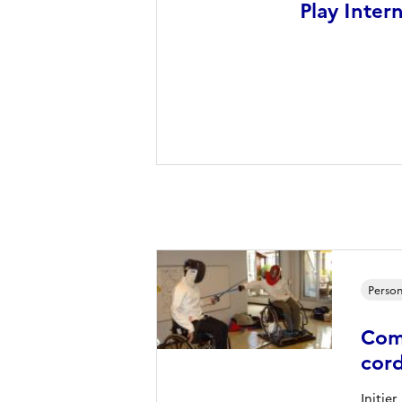
Play Inter
Person
Comi
cor
Initier