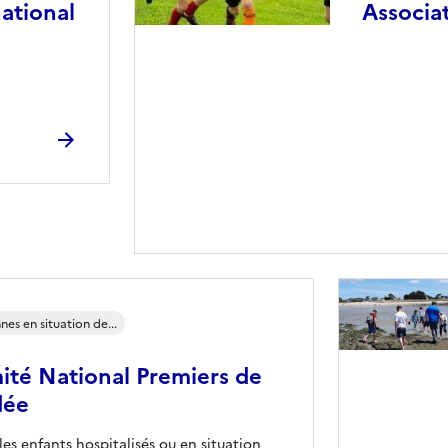
national
Associa
nes en situation de...
té National Premiers de
dée
 les enfants hospitalisés ou en situation