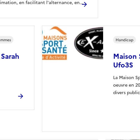
imation, en facilitant l'alternance, en...
femmes
Handicap
 Sarah
Maison 
Ufo3S
La Maison S
oeuvre en 202
divers publi