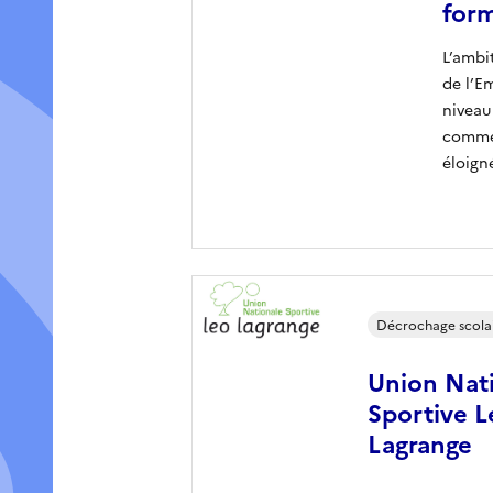
for
L’ambi
de l’E
niveau
comme 
éloigné
Décrochage scola
Union Nat
Sportive L
Lagrange