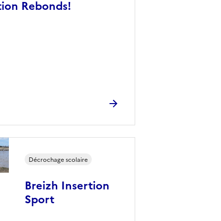
tion Rebonds!
Décrochage scolaire
Breizh Insertion
Sport