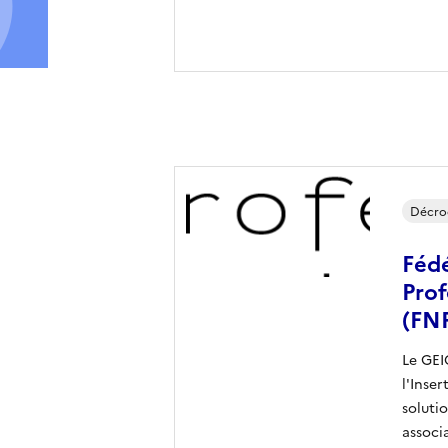
Décro
Fédé
Prof
(FN
Le GE
l'Inse
soluti
associ