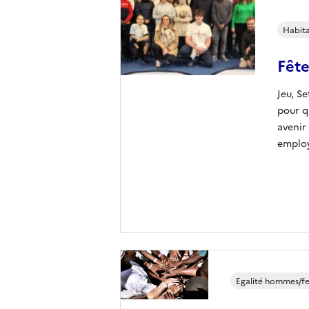
Habita
Fête
Jeu, S
pour q
avenir
employ
Egalité hommes/