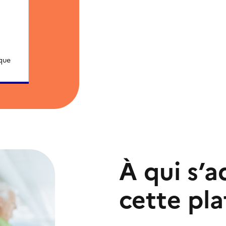
que
À qui s’a
cette pl