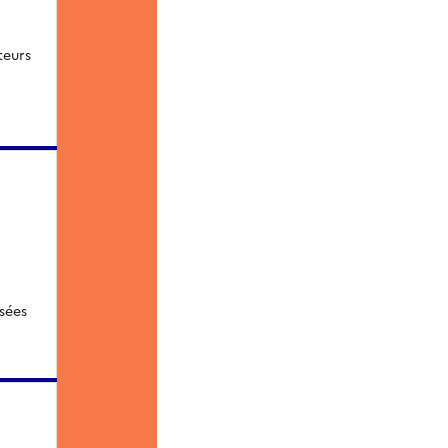
teurs
sées