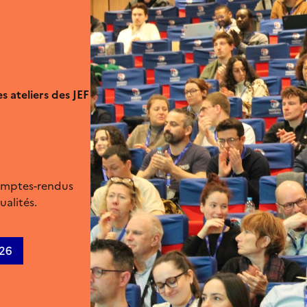
s ateliers des JEF
comptes-rendus
ualités.
026