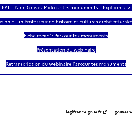
7 EP1 – Yann Gravez Parkour tes monuments – Explorer la v
sion d_un Professeur en histoire et cultures architecturale
Fiche récap’ : Parkour tes monuments
Présentation du webinaire
Retranscription du webinaire Parkour tes monuments
legifrance.gouv.fr
gouvern