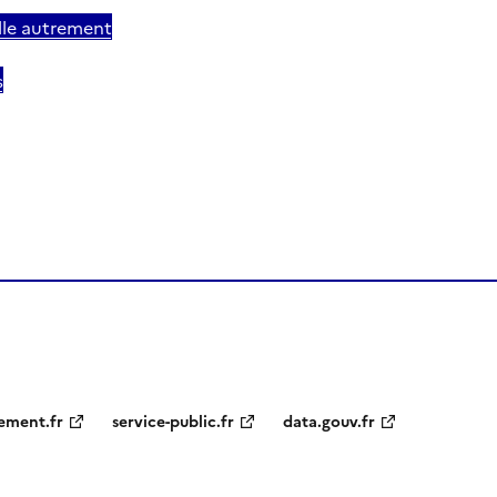
ille autrement
s
ement.fr
service-public.fr
data.gouv.fr