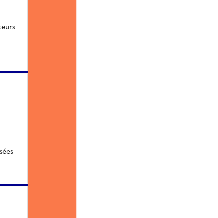
teurs
sées