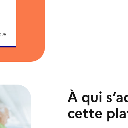
que
À qui s’a
cette pl