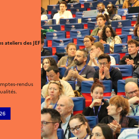
s ateliers des JEF
comptes-rendus
ualités.
026