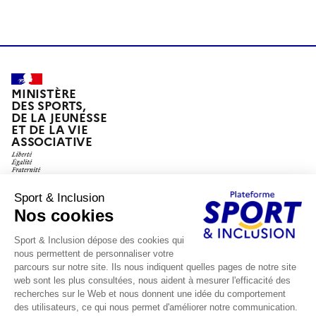
MINISTÈRE
DES SPORTS,
DE LA JEUNESSE
ET DE LA VIE
ASSOCIATIVE
legifrance.gouv.fr
gouvernement.fr
service-public.fr
data.gouv.fr
Plan du site
Accessibilité : partiellement conforme
Mentions légales
Gestion des cookies
Paramètres d'affichage