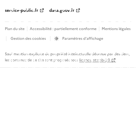
service-public.fr
data.gouv.fr
Plan du site
Accessibilité : partiellement conforme
Mentions légales
Gestion des cookies
Paramètres d'affichage
Sauf mention explicite de propriété intellectuelle détenue par des tiers,
les contenus de ce site sont proposés sous
licence etalab-2.0