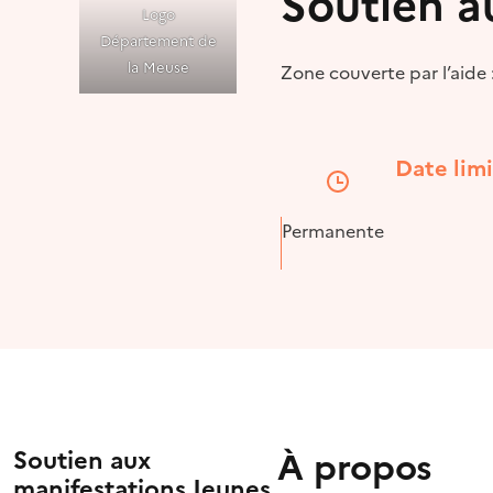
Soutien a
Logo
Département de
la Meuse
Zone couverte par l’aide
Date lim
Permanente
À propos
Soutien aux
manifestations Jeunes