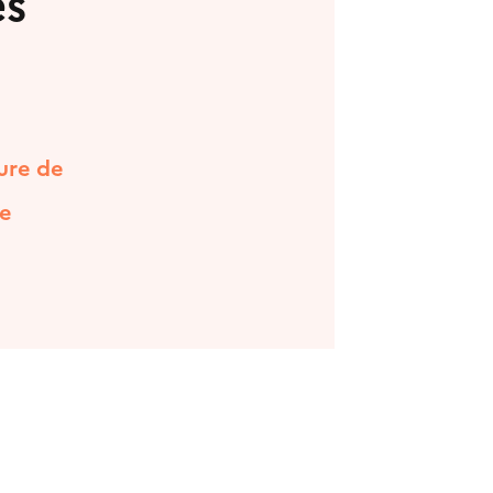
es
ure de
de