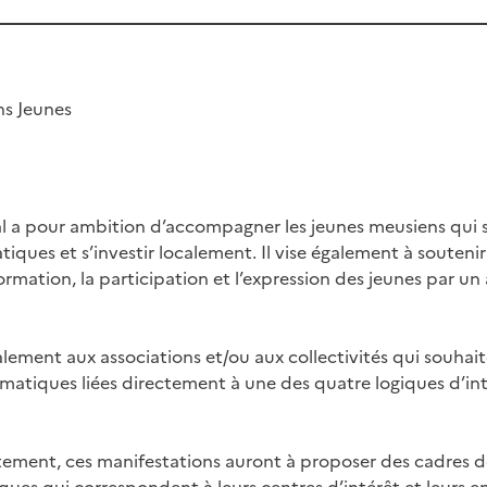
ns Jeunes
 a pour ambition d’accompagner les jeunes meusiens qui s
iques et s’investir localement. Il vise également à souteni
information, la participation et l’expression des jeunes pa
alement aux associations et/ou aux collectivités qui souhai
matiques liées directement à une des quatre logiques d’in
tement, ces manifestations auront à proposer des cadres d
ues qui correspondent à leurs centres d’intérêt et leurs en