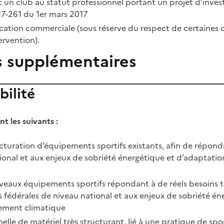
c un club au statut professionnel portant un projet d’inve
017-261 du 1er mars 2017
cation commerciale (sous réserve du respect de certaines 
ervention).
s supplémentaires
bilité
ont les suivants :
cturation d’équipements sportifs existants, afin de répon
tional et aux enjeux de sobriété énergétique et d’adaptat
eaux équipements sportifs répondant à de réels besoins te
fédérales de niveau national et aux enjeux de sobriété én
ement climatique
elle de matériel très structurant, lié à une pratique de sp