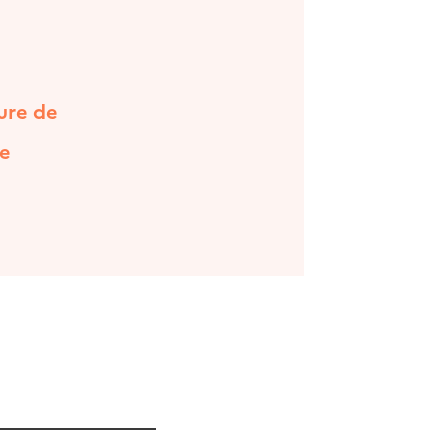
ure de
de