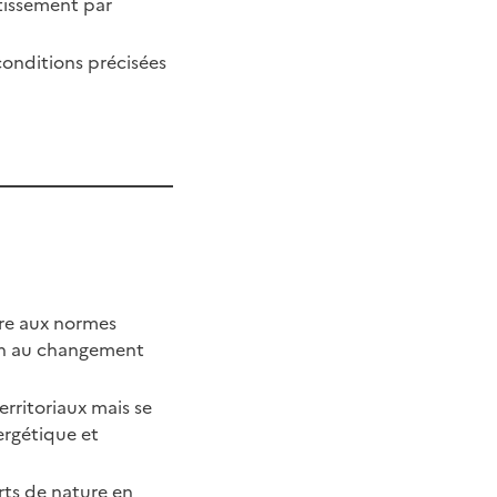
stissement par
conditions précisées
dre aux normes
ion au changement
rritoriaux mais se
ergétique et
orts de nature en