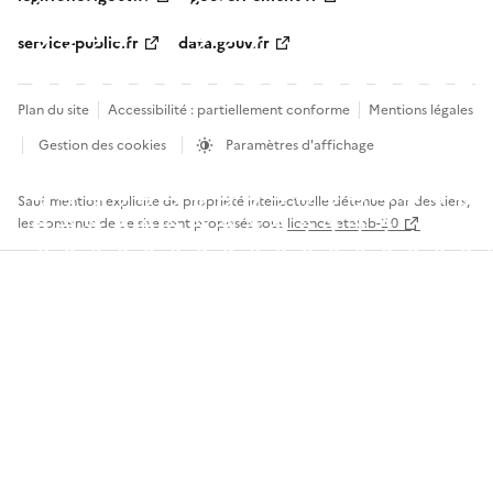
service-public.fr
data.gouv.fr
Plan du site
Accessibilité : partiellement conforme
Mentions légales
Gestion des cookies
Paramètres d'affichage
Sauf mention explicite de propriété intellectuelle détenue par des tiers,
les contenus de ce site sont proposés sous
licence etalab-2.0