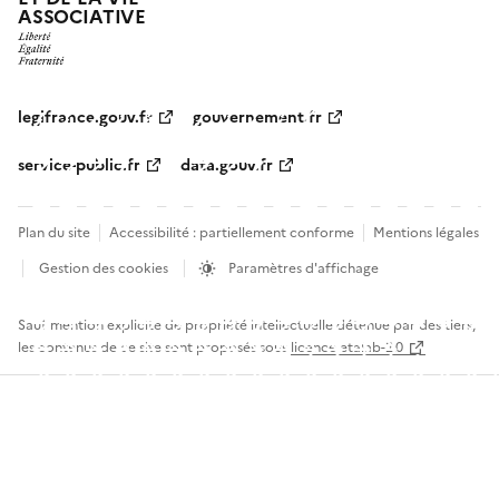
ASSOCIATIVE
legifrance.gouv.fr
gouvernement.fr
service-public.fr
data.gouv.fr
Plan du site
Accessibilité : partiellement conforme
Mentions légales
Gestion des cookies
Paramètres d'affichage
Sauf mention explicite de propriété intellectuelle détenue par des tiers,
les contenus de ce site sont proposés sous
licence etalab-2.0