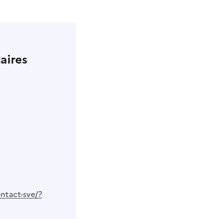
aires
ntact-sve/?