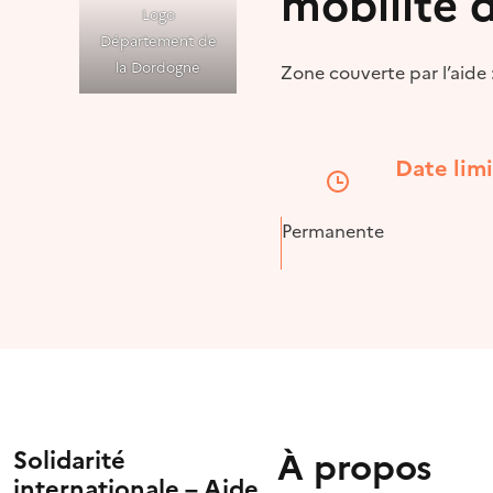
mobilité 
Logo
Département de
la Dordogne
Zone couverte par l’aide
Date lim
Permanente
À propos
Solidarité
internationale – Aide