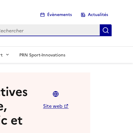
Évènements
Actualités
chercher
Recherch
rt
PRN Sport-Innovations
tives
e,
Site web
ic et