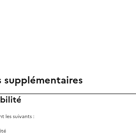
s supplémentaires
bilité
nt les suivants :
été