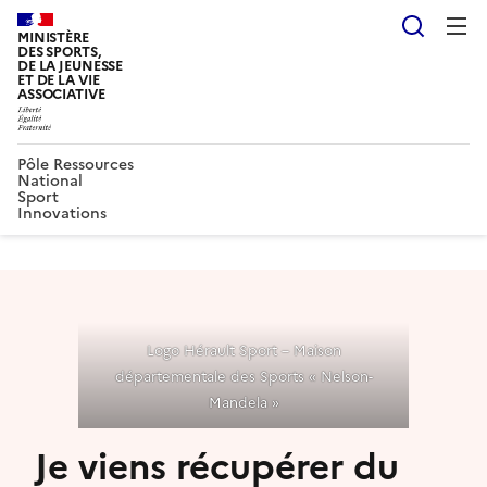
Reche
MINISTÈRE
DES SPORTS,
DE LA JEUNESSE
ET DE LA VIE
ASSOCIATIVE
Pôle Ressources
National
Sport
Innovations
Logo Hérault Sport – Maison
départementale des Sports « Nelson-
Mandela »
Je viens récupérer du