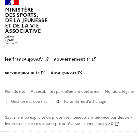
MINISTÈRE
DES SPORTS,
DE LA JEUNESSE
ET DE LA VIE
ASSOCIATIVE
legifrance.gouv.fr
gouvernement.fr
service-public.fr
data.gouv.fr
Plan du site
Accessibilité : partiellement conforme
Mentions légales
Gestion des cookies
Paramètres d'affichage
Sauf mention explicite de propriété intellectuelle détenue par des tiers,
les contenus de ce site sont proposés sous
licence etalab-2.0