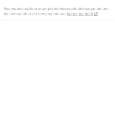
Sauf mention explicite de propriété intellectuelle détenue par des tiers,
les contenus de ce site sont proposés sous
licence etalab-2.0