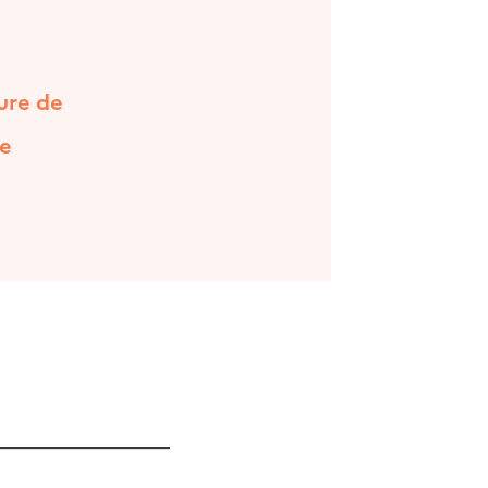
ure de
de