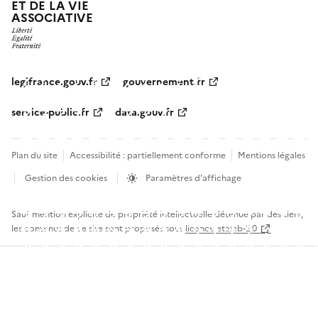
ET DE LA VIE
ASSOCIATIVE
legifrance.gouv.fr
gouvernement.fr
service-public.fr
data.gouv.fr
Plan du site
Accessibilité : partiellement conforme
Mentions légales
Gestion des cookies
Paramètres d'affichage
Sauf mention explicite de propriété intellectuelle détenue par des tiers,
les contenus de ce site sont proposés sous
licence etalab-2.0