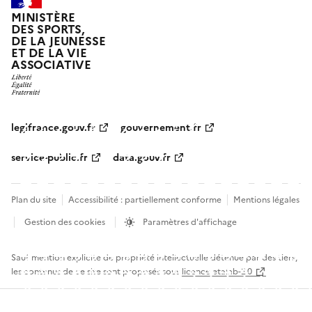
MINISTÈRE
DES SPORTS,
DE LA JEUNESSE
ET DE LA VIE
ASSOCIATIVE
legifrance.gouv.fr
gouvernement.fr
service-public.fr
data.gouv.fr
Plan du site
Accessibilité : partiellement conforme
Mentions légales
Gestion des cookies
Paramètres d'affichage
Sauf mention explicite de propriété intellectuelle détenue par des tiers,
les contenus de ce site sont proposés sous
licence etalab-2.0