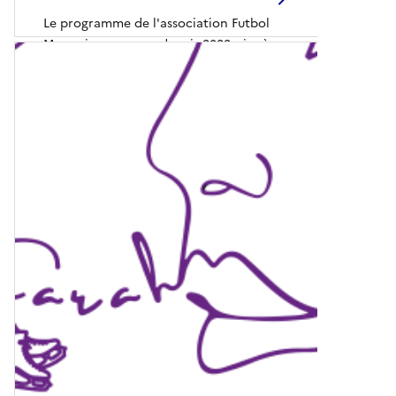
Le programme de l'association Futbol
Mas, mis en oeuvre depuis 2023, vise à
renforcer...