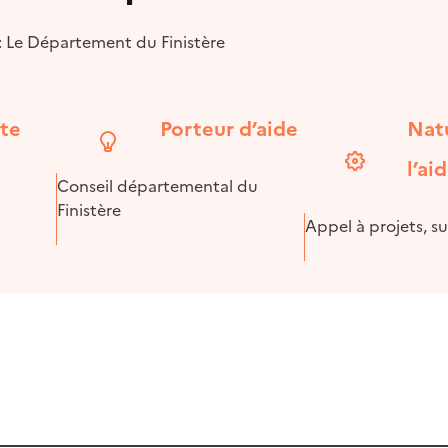
 : Le Département du Finistère
ite
Porteur d’aide
Nat
l’ai
Conseil départemental du
Finistère
Appel à projets, s