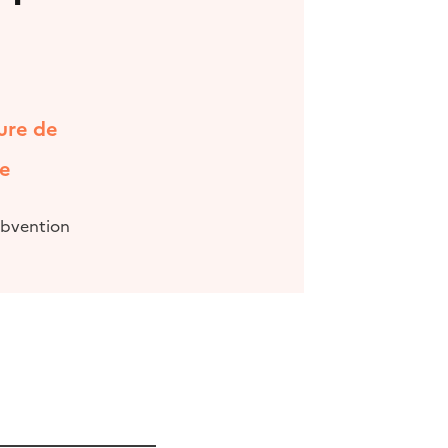
ure de
de
ubvention