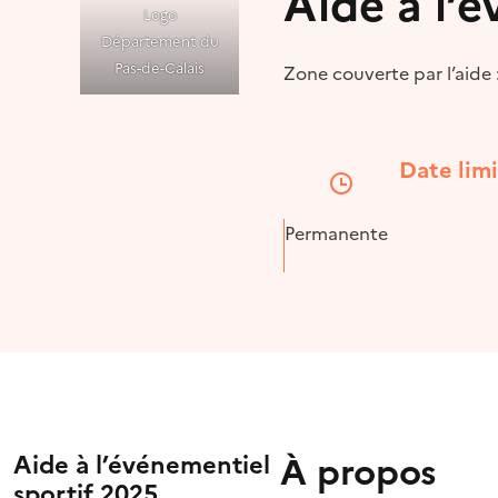
Aide à l’
Logo
Département du
Pas-de-Calais
Zone couverte par l’aide
Date lim
Permanente
À propos
Aide à l’événementiel
sportif 2025