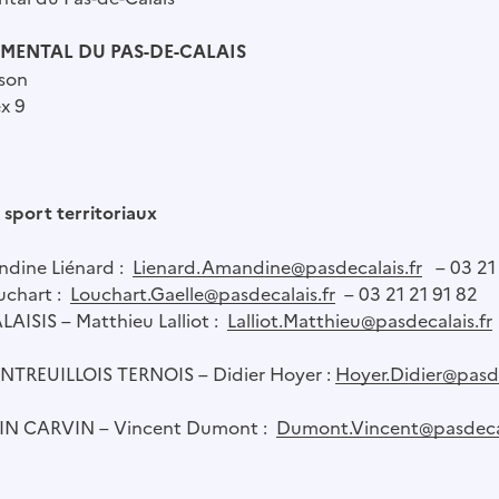
MENTAL DU PAS-DE-CALAIS
sson
x 9
 sport territoriaux
dine Liénard :
Lienard.Amandine@pasdecalais.fr
– 03 21 
uchart :
Louchart.Gaelle@pasdecalais.fr
– 03 21 21 91 82
ISIS – Matthieu Lalliot :
Lalliot.Matthieu@pasdecalais.fr
TREUILLOIS TERNOIS – Didier Hoyer :
Hoyer.Didier@pasde
NIN CARVIN – Vincent Dumont :
Dumont.Vincent@pasdecal