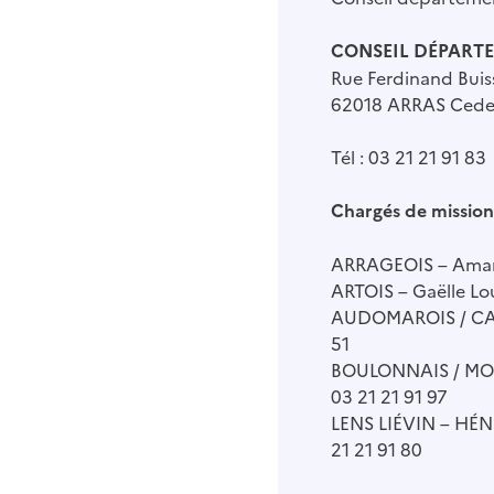
CONSEIL DÉPARTE
Rue Ferdinand Bui
62018 ARRAS Cede
Tél : 03 21 21 91 83
Chargés de mission
ARRAGEOIS – Aman
ARTOIS – Gaëlle Lo
AUDOMAROIS / CALA
51
BOULONNAIS / MON
03 21 21 91 97
LENS LIÉVIN – HÉ
21 21 91 80