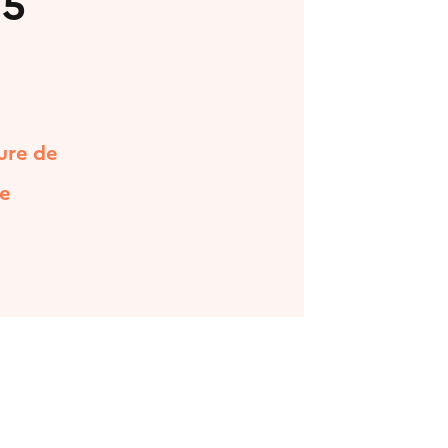
25
ure de
de