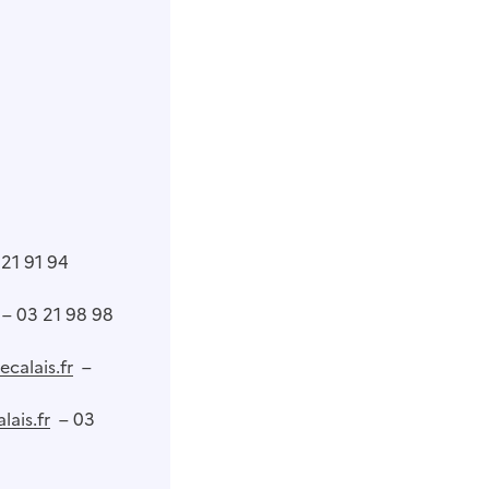
21 91 94
– 03 21 98 98
calais.fr
–
ais.fr
– 03