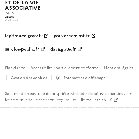
ET DE LA VIE
ASSOCIATIVE
legifrance.gouv.fr
gouvernement.fr
service-public.fr
data.gouv.fr
Plan du site
Accessibilité : partiellement conforme
Mentions légales
Gestion des cookies
Paramètres d'affichage
Sauf mention explicite de propriété intellectuelle détenue par des tiers,
les contenus de ce site sont proposés sous
licence etalab-2.0